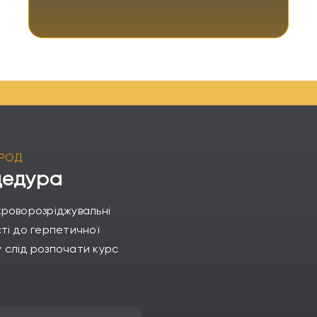
ОРОД
цедура
кроворозріджувальні
ті до герпетичної
нсу слід розпочати курс