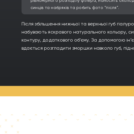
рівномірного розподілу філера, наносить охоло
синців та набряків та робить фото “після”.
Після збільшення нижньої та верхньої губ гіал
набувають яскравого натурального кольору, си
контуру, додаткового об‘єму. За допомогою ін’
вдається розгладити зморшки навколо губ, підн