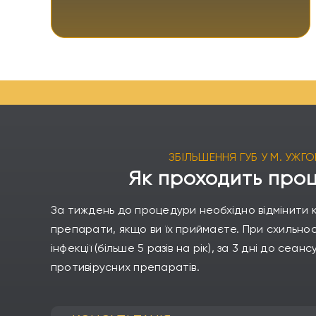
ЗБІЛЬШЕННЯ ГУБ У М. УЖГ
Як проходить про
За тиждень до процедури необхідно відмінити 
препарати, якщо ви їх приймаєте. При схильнос
інфекції (більше 5 разів на рік), за 3 дні до сеа
противірусних препаратів.