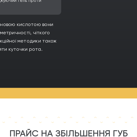
джуючий гель проти
уроновою кислотою вони
метричності, чіткого
єкційної методики також
яти куточки рота.
ПРАЙС НА ЗБІЛЬШЕННЯ ГУБ