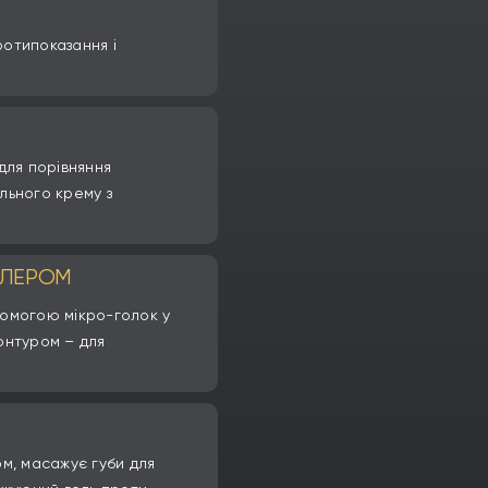
ротипоказання і
для порівняння
ального крему з
ІЛЕРОМ
опомогою мікро-голок у
контуром – для
м, масажує губи для