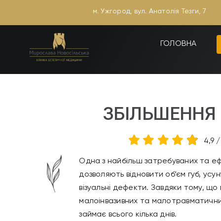
Skip
м. Ужгород, вул. Анатолія Тезги, 7
to
content
ГОЛОВНА
ЗБІЛЬШЕННЯ 
4,9
Одна з найбільш затребуваних та е
дозволяють відновити об‘єм губ, усу
візуальні дефекти. Завдяки тому, що
малоінвазивних та малотравматичних
займає всього кілька днів.