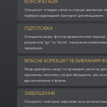
КОНСУЛЬТАЦІЯ
Спеціаліст оглядає область ін’єкцій, виключає п
підбирає відповідний препарат для збільшення.
ПІДГОТОВКА
Очищення шкіри, фотографування зони корекції 
результатів “до” та “після”, нанесення знеболюв
лідокаїном.
ВЛАСНЕ КОРЕКЦІЯ ГУБ ВИБРАНИМ Ф
Лікар дезінфікує шкіру та проводить уколи за д
підслизову оболонку губ для збільшення, або за 
вдосконалення їх форми.
ЗАВЕРШЕННЯ
Спеціаліст повторно обробляє зону антисептико