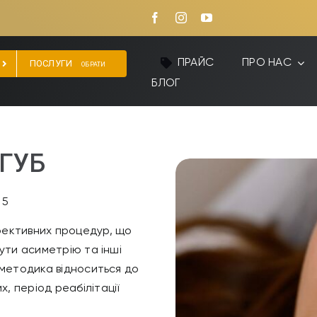
ПРАЙС
ПРО НАС
ПОСЛУГИ
ОБРАТИ
БЛОГ
ГУБ
/
5
фективних процедур, що
нути асиметрію та інші
 методика відноситься до
, період реабілітації