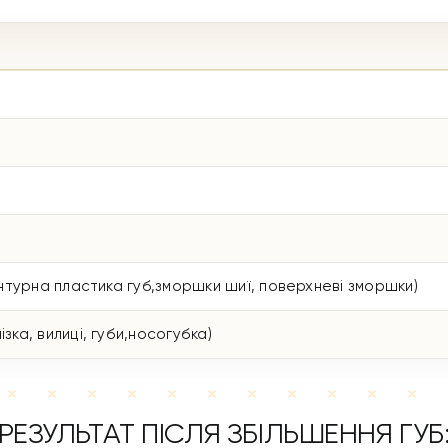
контурна пластика губ,зморшки шиї, поверхневі зморшки)
зка, вилиці, губи,носогубка)
РЕЗУЛЬТАТ ПІСЛЯ ЗБІЛЬШЕННЯ ГУБ