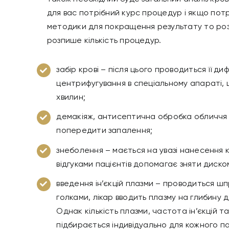
для вас потрібний курс процедур і якщо потр
методики для покращення результату то розп
розпише кількість процедур.
забір крові – після цього проводиться її д
центрифугування в спеціальному апараті, 
хвилин;
демакіяж, антисептична обробка обличчя 
попередити запалення;
знеболення – мається на увазі нанесення 
відгуками пацієнтів допомагає зняти диск
введення ін’єкцій плазми – проводиться 
голками, лікар вводить плазму на глибину до
Однак кількість плазми, частота ін’єкцій т
підбирається індивідуально для кожного па