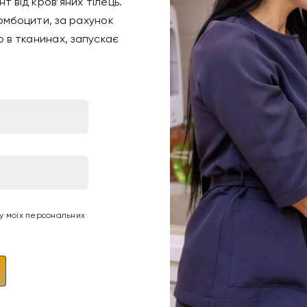
т від кров’яних тілець.
омбоцити, за рахунок
 в тканинах, запускає
ку моїх персональних