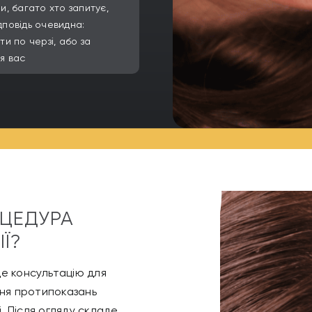
, багато хто запитує,
дповідь очевидна:
и по черзі, або за
ля вас
ОЦЕДУРА
Ї?
е консультацію для
ння протипоказань
. Після огляду складе