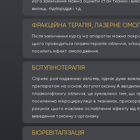
його закінчення можна оцінити стан тканин і в
вилиць, підборіддя і т.д.
ФРАКЦІЙНА ТЕРАПІЯ, ЛАЗЕРНЕ ОМ
Після закінчення курсу на апаратах можна покра
цього проводиться плазмотерапія обличчя, ін’є
посилить ефект омолодження.
БОТУЛІНОТЕРАПІЯ
Сприяє розгладженню заломів, однак дуже важливо
препаратом на основі ботулотоксину А вводилис
плазмоліфтингу обличчя, це зумовлено тим, що 
посиленню мікроциркуляції в тканинах, прискор
рахунок цього можливе ослаблення ефекту від б
виведення токсину з організму.
БІОРЕВІТАЛІЗАЦІЯ