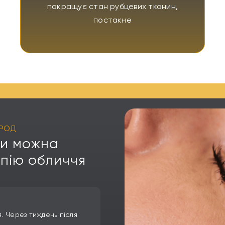
покращує стан рубцевих тканин,
постакне
ОРОД
ми можна
пію обличчя
. Через тиждень після