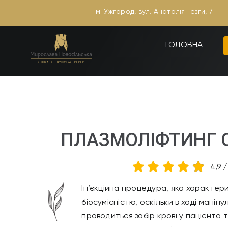
Skip
м. Ужгород, вул. Анатолія Тезги, 7
to
content
ГОЛОВНА
ПЛАЗМОЛІФТИНГ 
4,9
Ін’єкційна процедура, яка характер
біосумісністю, оскільки в ході маніпул
проводиться забір крові у пацієнта т