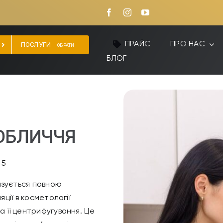
ПРАЙС
ПРО НАС
ПОСЛУГИ
ОБРАТИ
БЛОГ
ОБЛИЧЧЯ
/
5
изується повною
яції в косметології
а її центрифугування. Це