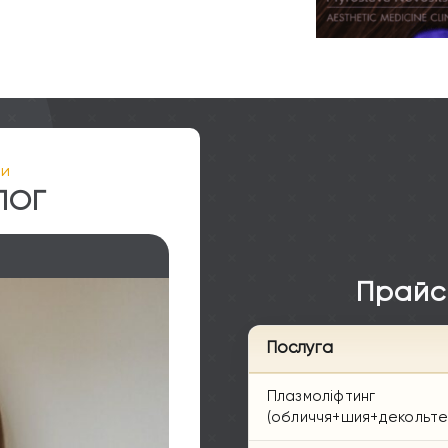
ти
ЛОГ
Прайс
Послуга
Плазмоліфтинг
(обличчя+шия+декольте