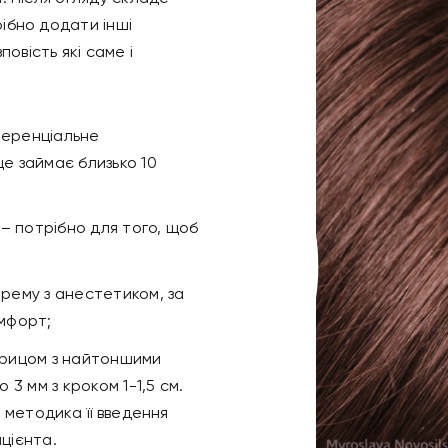
ібно додати інші
овість які саме і
иференціальне
це займає близько 10
– потрібно для того, щоб
крему з анестетиком, за
омфорт;
шприцом з найтоншими
 3 мм з кроком 1-1,5 см.
а методика її введення
цієнта.