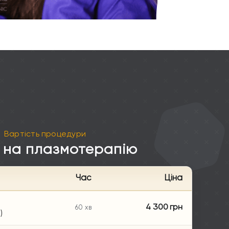
Вартість процедури
 на плазмотерапію
Час
Ціна
4 300 грн
60 хв
)