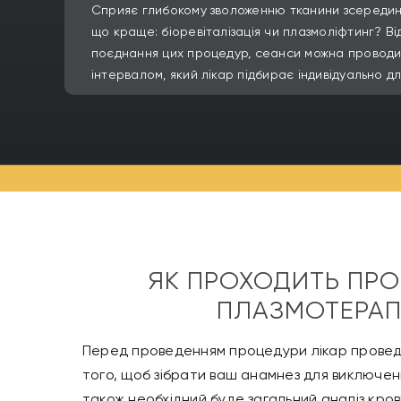
Сприяє глибокому зволоженню тканини зсередини
що краще: біоревіталізація чи плазмоліфтинг? Ві
поєднання цих процедур, сеанси можна проводит
інтервалом, який лікар підбирає індивідуально д
ЯК ПРОХОДИТЬ ПР
ПЛАЗМОТЕРАПІ
Перед проведенням процедури лікар провед
того, щоб зібрати ваш анамнез для виключе
також необхідний буде загальний аналіз крові