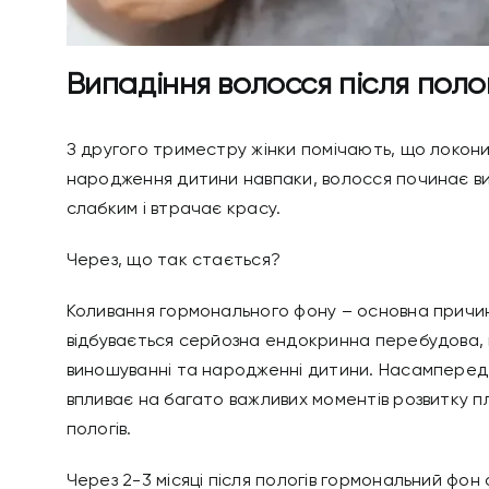
Випадіння волосся після поло
З другого триместру жінки помічають, що локони
народження дитини навпаки, волосся починає ви
слабким і втрачає красу.
Через, що так стається?
Коливання гормонального фону – основна причина р
відбувається серйозна ендокринна перебудова, в
виношуванні та народженні дитини. Насамперед 
впливає на багато важливих моментів розвитку пл
пологів.
Через 2-3 місяці після пологів гормональний фон