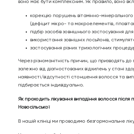
воно має бути комплексним. Як правило, воно вк
корекцію порушень вітамінно-мінерального 
(дефіцит мікро- та макроелементів, гіповіта
підбір засобів зовнішнього застосування дл
використання зовнішніх лосьйонів, стимулят
застосування різних трихологічних процедур,
Через різноманітність причин, що призводять до 
залежно від діагностованих відхилень у стані зд
наявності/відсутності стоншення волосся та випа
підбирається індивідуально.
Як проходить лікування випадіння волосся після 
Новосільської
В нашій клініці ми проводимо безгормональне лік