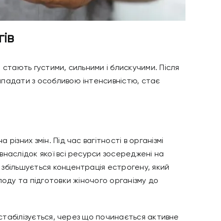
гів
 стають густими, сильними і блискучими. Після
падати з особливою інтенсивністю, стає
ізних змін. Під час вагітності в організмі
наслідок якої всі ресурси зосереджені на
збільшується концентрація естрогену, який
оду та підготовки жіночого організму до
 стабілізується, через що починається активне