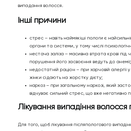
випадання волосся.
Інші причини
стрес – навіть наймякіші пологи є найсильні
органи та системи, у тому числі психологіч
нестача заліза – масивна втрата крові під ч
порушення його засвоєння ведуть до анемії
недостатній раціон – при харчовій алергії у
жінки сідають на жорстку дієту;
наркоз – при загальному наркозі, який заст
відчуває сильний стрес, що вже негативно 
Лікування випадіння волосся п
Для того, щоб
лікування післяпологового випадін