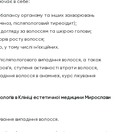
лючає в себе:
балансу організму та інших захворювань
міноз, післяпологовий тиреоїдит);
я догляду за волоссям та шкірою голови;
орів росту волосся;
 у тому числі ін’єкційних.
післяпологового випадіння волосся, а також
оров’я, ступеня активності втрати волосся,
діння волосся в анамнезі, курс лікування
пологів в Клініці естетичної медицини Мирослави
ування випадіння волосся.