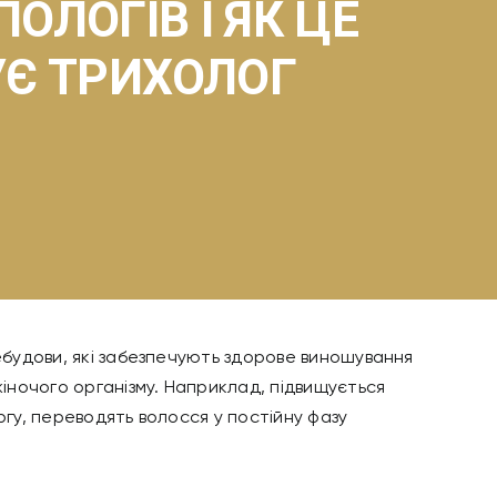
ПОЛОГІВ І ЯК ЦЕ
УЄ ТРИХОЛОГ
ребудови, які забезпечують здорове виношування
жіночого організму. Наприклад, підвищується
ргу, переводять волосся у постійну фазу