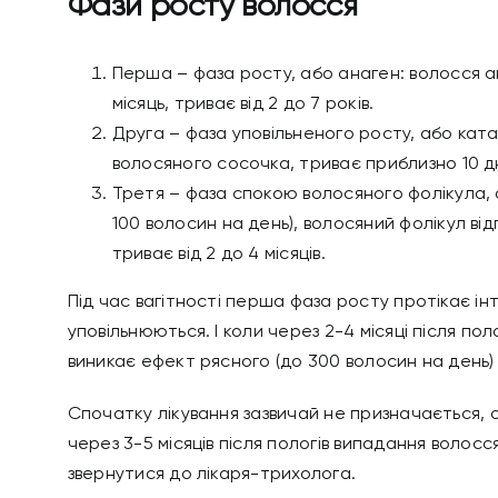
Фази росту волосся
Перша – фаза росту, або анаген: волосся 
місяць, триває від 2 до 7 років.
Друга – фаза уповільненого росту, або ката
волосяного сосочка, триває приблизно 10 дн
Третя – фаза спокою волосяного фолікула, 
100 волосин на день), волосяний фолікул від
триває від 2 до 4 місяців.
Під час вагітності перша фаза росту протікає інт
уповільнюються. І коли через 2-4 місяці після по
виникає ефект рясного (до 300 волосин на день
Спочатку лікування зазвичай не призначається, 
через 3-5 місяців після пологів випадання волосс
звернутися до лікаря-трихолога
.