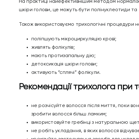
На практиці найефективнішим методом нормаліза
шкіри голови, це можуть бути полінуклеотиди та
Також використовуємо трихологічні процедури на
поліпшують мікроциркуляцію крові;
живлять фолікулів;
мають протизапальну дію;
детоксикація шкіри голови;
активують “сплячі” фолікули.
Рекомендації трихолога при т
не розчісуйте волосся після миття, поки во
зробити волосся більш ламким;
використовуйте гребінці з натуральною щет
не робіть укладання, в яких волосся відчуває