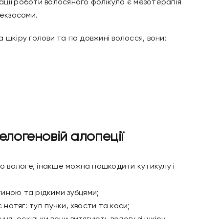
ції роботи волосяного фолікула є мезотерапія
 екзосоми.
 шкіру голови та по довжині волосся, вони:
елогеновій алопеції
но вологе, інакше можна пошкодити кутикулу і
иною та рідкими зубцями;
 натяг: тугі пучки, хвости та коси;