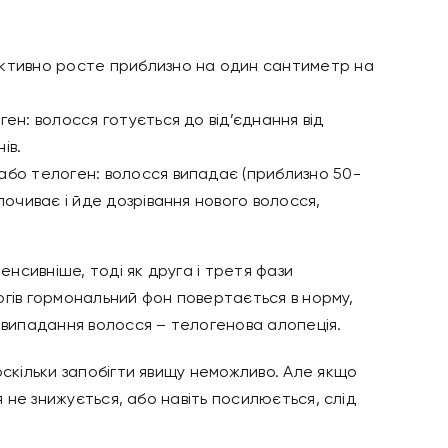
активно росте приблизно на один сантиметр на
ген: волосся готується до від’єднання від
ів.
або телоген: волосся випадає (приблизно 50-
почиває і йде дозрівання нового волосся,
енсивніше, тоді як друга і третя фази
логів гормональний фон повертається в норму,
) випадання волосся – телогенова алопеція.
оскільки запобігти явищу неможливо. Але якщо
я не знижується, або навіть посилюється, слід