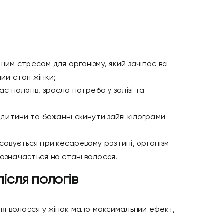
шим стресом для організму, який зачіпає всі
ний стан жінки;
ас пологів, зросла потреба у залізі та
;
 дитини та бажанні скинути зайві кілограми
осовується при кесаревому розтині, організм
позначається на стані волосся.
ісля пологів
ня волосся
у жінок мало максимальний ефект,