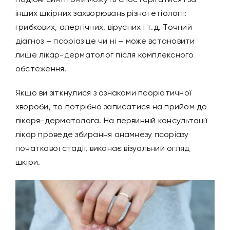
Подібні симптоми можуть спостерігатися і за
інших шкірних захворювань різної етіології:
грибкових, алергічних, вірусних і т.д. Точний
діагноз – псоріаз це чи ні – може встановити
лише
лікар-дерматолог
після комплексного
обстеження.
Якщо ви зіткнулися з ознаками псоріатичної
хвороби, то потрібно
записатися на прийом до
лікаря-дерматолога
. На первинній консультації
лікар проведе збирання анамнезу псоріазу
початкової стадії, виконає візуальний огляд
шкіри.