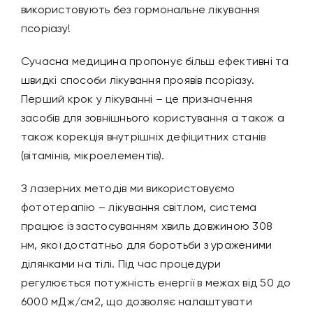
використовують без гормональне лікування
псоріазу!
Сучасна медицина пропонує більш ефективні та
швидкі способи лікування проявів псоріазу.
Перший крок у лікуванні – це призначення
засобів для зовнішнього користування а також а
також корекція внутрішніх дефіцитних станів
(вітамінів, мікроелементів).
З лазерних методів ми використовуємо
фототерапію – лікування світлом, система
працює із застосуванням хвиль довжиною 308
нм, якої достатньо для боротьби з ураженими
ділянками на тілі. Під час процедури
регулюється потужність енергії в межах від 50 до
6000 мДж/см2, що дозволяє налаштувати