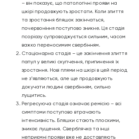
– він показує, що патологічні прояви на
шкірі продовжують зростати. Коли злиття
та зростання бляшок закінчаться,
почервоніння поступово зникне. Ця стадія
псоріазу супроводжується сильним, часом
важко переносимим свербінням.
Стаціонарна стадія – це закінчення злиття
папул у великі скупчення, припинення їх
зростання. Нові плями на шкірі в цей період
не зʼявляються, але ще продовжують
докучати людині свербінням, сильно
лущитись.
Регресуюча стадія означає ремісію – всі
симптоми поступово втрачають
інтенсивність. Бляшки стають плоскими,
зникає лущення. Сверблячка та інші
неприємні прояви вже не доставляють