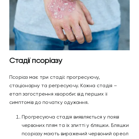
Стадії псоріазу
Псоріаз має три стадії: прогресуючу,
стаціонарну та регресуючу. Кожна стадія –
етап загострення хвороби: від перших її
симптомів до початку одужання.
Прогресуюча стадія виявляється у появі
червоних плям та їх злитті у бляшки. Бляшки
псоріазу мають виражений червоний ореол