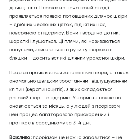
ділянці тіла. Псоріаз на початковій стадії
проявляється появою потовщених ділянок шкіри
– дрібних червоних цяток, піднятих над
поверхнею епідермісу. Вони тверді на дотик,
шорсткі і лущаться. Ці плями, які називаються
папулами, зливаються в групи і утворюють
бляшки – досить великі ділянки ураженої шкіри.
Псоріаз проявляється запаленням шкіри, а також
аномально швидким зростанням і відлущуванням
клітин (кератиноцитів), з яких складається
роговий шар – епідерміс. У нормі він повністю
оновлюється за місяць, а у людей з псоріазом
цей процес багаторазово прискорений і
протікає в середньому за 3-4 дні.
Важливо:
псоріазом не можна заразитися – це