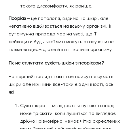
такого дискомфорту, як раніше.
Псоріаз
– це патологія, видима на шкірі, але
негативно відбивається на всьому організмі. Її
аутоімунна природа має на увазі, що Т-
лейкоцити будь-якої миті можуть атакувати не
тільки епідерміс, але й інші тканини організму.
Як не сплутати сухість шкіри з псоріазом?
На перший погляд і там і там присутня сухість
шкіри але між ними все-таки є відмінності, ось
які:
Суха шкіра – виглядає стягнутою та іноді
може тріскати, коли лущиться то виглядає
дрібно і рівномірно, немає чітко окреслених