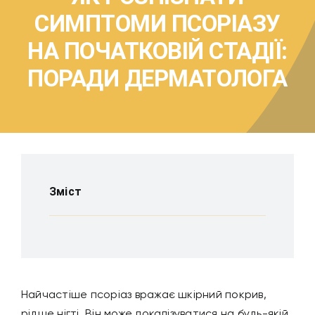
СИМПТОМИ ПСОРІАЗУ
НА ПОЧАТКОВІЙ СТАДІЇ:
ПОРАДИ ДЕРМАТОЛОГА
Зміст
Найчастіше псоріаз вражає шкірний покрив,
рідше нігті. Він може локалізуватися на будь-якій