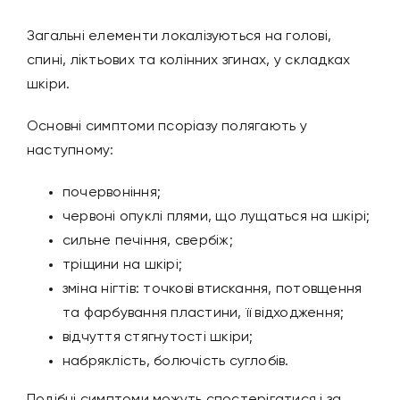
Загальні елементи локалізуються на голові,
спині, ліктьових та колінних згинах, у складках
шкіри.
Основні симптоми псоріазу полягають у
наступному:
почервоніння;
червоні опуклі плями, що лущаться на шкірі;
сильне печіння, свербіж;
тріщини на шкірі;
зміна нігтів: точкові втискання, потовщення
та фарбування пластини, її відходження;
відчуття стягнутості шкіри;
набряклість, болючість суглобів.