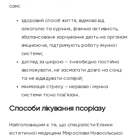
самі:
здоровий спосіб життя, відмова від
алкоголю та куріння, фізична активність,
збалансоване харчування діють на організм
зміцнююче, підтримують роботу імунної
системи;
догляд за шкірою – її необхідно постійно
зволожувати, не засмагати довго на сонці
та не відвідувати солярій;
мінімізація стресу – нервова і імунна
системи тісно повʼязані.
Способи
лікування псоріазу
Найголовнішим є те, що спеціалісти Клініки
естетичної медицини Мирослави Новосільської