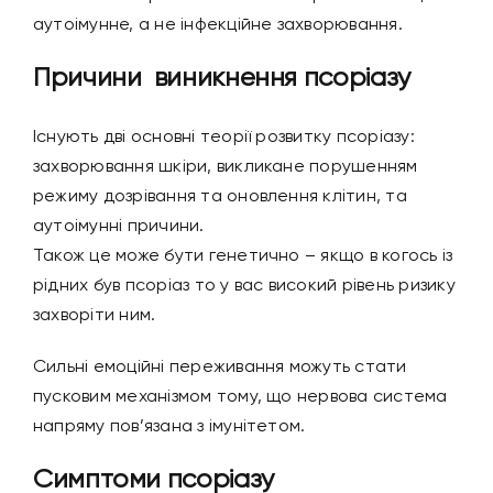
аутоімунне, а не інфекційне захворювання.
Причини виникнення псоріазу
Існують дві основні теорії розвитку псоріазу:
захворювання шкіри, викликане порушенням
режиму дозрівання та оновлення клітин, та
аутоімунні причини.
Також це може бути генетично – якщо в когось із
рідних був псоріаз то у вас високий рівень ризику
захворіти ним.
Сильні емоційні переживання можуть стати
пусковим механізмом тому, що нервова система
напряму пов’язана з імунітетом.
Симптоми псоріазу