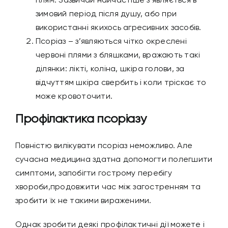
плям. Зазвичай найчастіше з’являється в
зимовий період після душу, або при
використанні якихось агресивних засобів.
Псоріаз – з’являються чітко окреслені
червоні плями з бляшками, вражають такі
ділянки: лікті, коліна, шкіра голови, за
відчуттям шкіра свербить і коли тріскає то
може кровоточити.
Профілактика псоріазу
Повністю вилікувати псоріаз неможливо. Але
сучасна медицина здатна допомогти полегшити
симптоми, запобігти гострому перебігу
хвороби,продовжити час між загостренням та
зробити їх не такими вираженими.
Однак зробити деякі профілактичні дії можете і