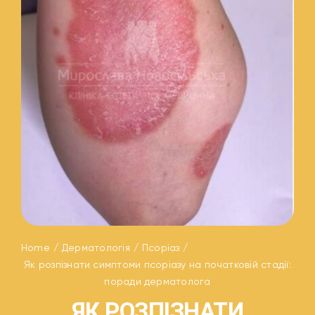
Home
Дерматологія
Псоріаз
Як розпізнати симптоми псоріазу на початковій стадії:
поради дерматолога
ЯК РОЗПІЗНАТИ