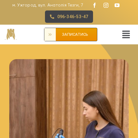
Skip
м. Ужгород, вул. Анатолія Тезги, 7
to
096-346-53-47
content
ЗАПИСАТИСЬ