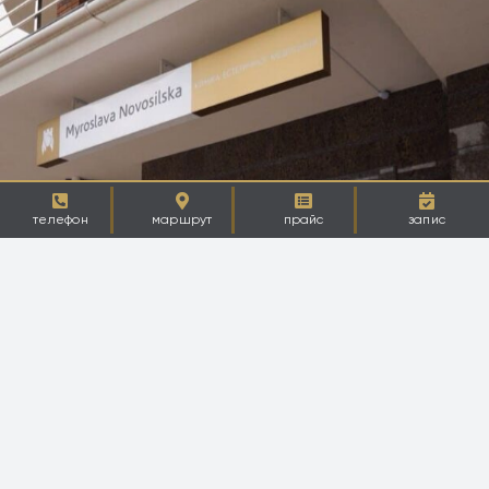
телефон
маршрут
прайс
запис