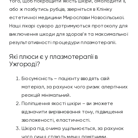
того, щоб покращити якість шкіри, омолодити її,
або ж позбутись рубців, зверніться в Клініку
естетичної медицини Мирослави Новосільської.
Наші лікарі суворо дотримуються протоколу для
виключення шкоди для здоров’я та максимальної
результативності процедури плазмотерапії.
Які плюси є у плазмотерапії в
Ужгороді?
Біосумісність – пацієнту вводять свій
матеріал, за рахунок чого ризик алергічних
реакцій мінімальний.
Поліпшення якості шкіри – ви зможете
відзначити вирівнювання тону, підвищення
зволоженості, еластичності.
Шкіра під очима ущільнюється, за рахунок
чого синці стають менш помітними.