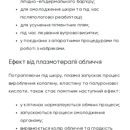
ліпідно-епідермального бар’єру;
для омолодження шкіри та під час
післяпологової реабілітації;
для усунення пігментних плям;
під час лікування вугрової висипки;
у поєднанні з апаратними процедурами по
роботі з набряками.
Ефект від плазмотерапії обличчя
Потрапляючи під шкіру, плазма запускає процес
вироблення колагену, еластину та гіалуронової
кислоти. також стає помітним наступний ефект:
у клітинах нормалізуються обмінні процеси;
запускаються процеси омолодження
організму;
вирівнюється колір обличчя та гладкість